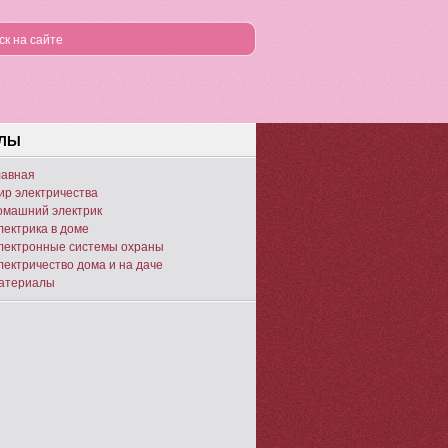
ЕЛЫ
лавная
ир электричества
омашний электрик
лектрика в доме
лектронные системы охраны
лектричество дома и на даче
атериалы