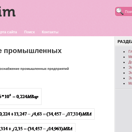
рта сайта
Поиск
Контакты
РАЗД
ие промышленных
Г
М
Д
Э
роснабжение промышленных предприятий
Э
Э
М