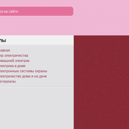
ЕЛЫ
лавная
ир электричества
омашний электрик
лектрика в доме
лектронные системы охраны
лектричество дома и на даче
атериалы