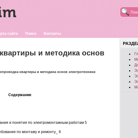
рта сайта
Поиск
Контакты
РАЗД
квартиры и методика основ
Г
М
Д
Э
ропроводка квартиры и методика основ электротехники
Э
Э
М
Содержание
вания и понятия по электромонтажным работам 5
ебования по монтажу и ремонту_ 6