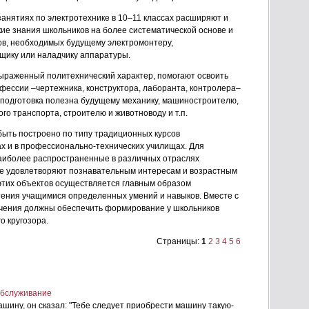
занятиях по электротехнике в 10–11 классах расширяют и
ие знания школьников на более систематической основе и
ов, необходимых будущему электромонтеру,
щику или наладчику аппаратуры.
выраженный политехнический характер, помогают освоить
фессии –чертежника, конструктора, лаборанта, контролера–
я подготовка полезна будущему механику, машиностроителю,
о транспорта, строителю и животноводу и т.п.
быть построено по типу традиционных курсов
ах и в профессионально-технических училищах. Для
аиболее распространенные в различных отраслях
ые удовлетворяют познавательным интересам и возрастным
этих объектов осуществляется главным образом
тения учащимися определенных умений и навыков. Вместе с
зучения должны обеспечить формирование у школьников
о кругозора.
Страницы:
1
2
3
4
5
6
обслуживание
 машину, он сказал: "Тебе следует приобрести машину такую-