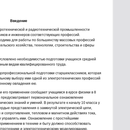
Введение
ктротехнической и радиотехнической промышленности
ников и инженеров соответствующих профессий.
ходима для работы по большинству массовых профессий
ельского хозяйства, технологии, строительства и сферы
условлено необходимостью подготовки учащихся средней
чным видам квалифицированного труда.
 допрофессиональной подготовки старшеклассников, которая
льному выбору ими одной из электротехнических профессий
ренному овладения ею.
и его применении сообщают учащимся в курсе физики в 8
сс предусматривает первоначальное ознакомление
ческих знаний и умений. В результате к началу 10 класса у
рдые представления о замкнутой электрической цепи,
 и сопротивления, тепловом и магнитном действиях тока,
и управлять ими. Ознакомление с простейшими
применением в технике и быту должно способствовать
ктротехнике и электротехническому моделированию.