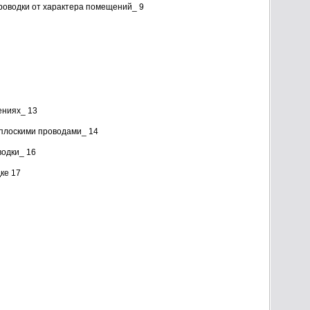
роводки от характера помещений_ 9
ениях_ 13
плоскими проводами_ 14
одки_ 16
ке 17