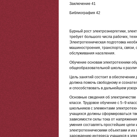
Заключение 41
Библиография 42
Бурный рост электроэнергетики, эле
требует большого числа рабочих, тех
Электротехническая подготовка необ
машиностроения, транспорта, связи, с
обслуживания населения.
Обучение основам электротехники об
общеобразовательной школы к разли
Цель занятий состоит в обеспечении
должна помочь свободному и сознате
и способствовать в дальнейшем уско
Основные сведения об электричестве 
классе. Трудовое обучение с 5–9 кла
школьников с элементами электротехни
учащихся должны сформироваться тве
зависимости силы тока от напряжения
умения составлять простейшие цепи 
электротехническими объектами и их 
зарождению интереса учащихся к эле