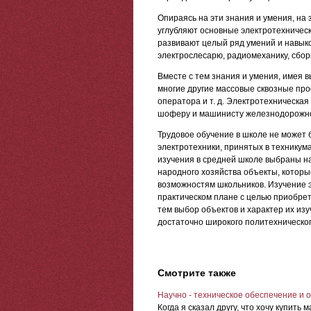
Опираясь на эти знания и умения, на 
углубляют основные электротехническ
развивают целый ряд умений и навык
электрослесарю, радиомеханику, сбор
Вместе с тем знания и умения, имея 
многие другие массовые сквозные про
оператора и т. д. Электротехническа
шоферу и машинисту железнодорожног
Трудовое обучение в школе не может 
электротехники, принятых в техникум
изучения в средней школе выбраны н
народного хозяйства объекты, котор
возможностям школьников. Изучение 
практическом плане с целью приобре
тем выбор объектов и характер их и
достаточно широкого политехническог
Смотрите также
Научно - техническое обеспечение и 
Когда я сказал другу, что хочу купить