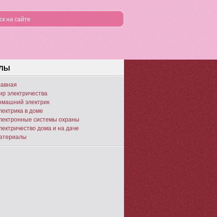
ЕЛЫ
лавная
ир электричества
омашний электрик
лектрика в доме
лектронные системы охраны
лектричество дома и на даче
атериалы