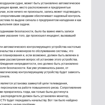
а воздушном судне, может быть установлено автоматическое
ующее время, место расположения и предпринятые
учае, если ничего не произошло, запись может подтвердить
с оперативными сводками обеспечивает надежный контроль
 система по выдаче сигнала о предпринятом нападении и как
выполняя свои задачи.
рудниками безопасности, было бы важно иметь записи
акже указание того, где произошел инцедент, вызвавший
ти автоматического контролирующего устройства настолько
ачальства и инженеров по обслуживанию системы, что
ии планирования и, если возможно, должен быть включен в
кже рассмотрения вопрос об установке этого устройства.
облюдения непредвзятости, оно должно быть установлено
роля безопасности. Как уже упоминалось ранее, от
оматическому контролирующему устройству будет зависеть
сонала.
является установка замкнутой цепи телевидения,
 персоналом на работе повышенного риска. Сопротивление
е прекратилось тогда, как только была достигнута
е распорядителя должен быть установлен монитор,
TV будет передавать начальству. Вот так было найдено
дставлять целую проблему.