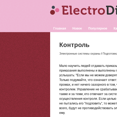
Главная
Новое
Популярное
Ка
Контроль
Электронные системы охраны
/
Подготовк
Мало научить людей отдавать приказы.
приказания выполнены и выполнены п
услышать: "Если мы не можем доверят
Только подумайте, что означает ответ
промах, и нет ничего зазорного в то
контролем. Управление не срабатывае
также и за теми, кто отвечает за сис
осуществления контроля. Если целью 
не пытались его "подловить", то може
всего, будут не противодействовать 
ему.