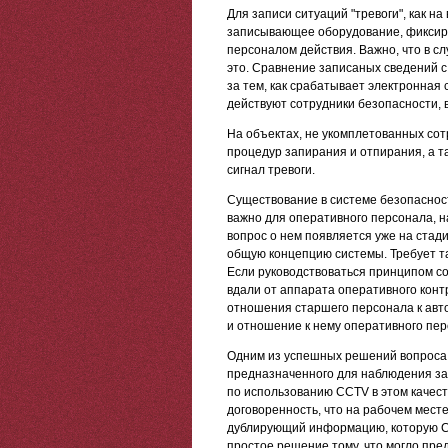
Для записи ситуаций "тревоги", как н
записывающее оборудование, фиксир
персоналом действия. Важно, что в сл
это. Сравнение записаных сведений 
за тем, как срабатывает электронная
действуют сотрудники безопасности, 
На объектах, не укомплетованных сот
процедур запирания и отпирания, а т
сигнал тревоги.
Существование в системе безопаснос
важно для оперативного персонала, н
вопрос о нем появляется уже на стад
общую концепцию системы. Требует та
Если руководствоваться принципом с
вдали от аппарата оперативного конт
отношения старшего персонала к авт
и отношение к нему оперативного пер
Одним из успешных решений вопроса 
предназначенного для наблюдения за
по использованию CCTV в этом качеств
договоренность, что на рабочем мест
дублирующий информацию, которую CC
простое решение тому, что могло пре