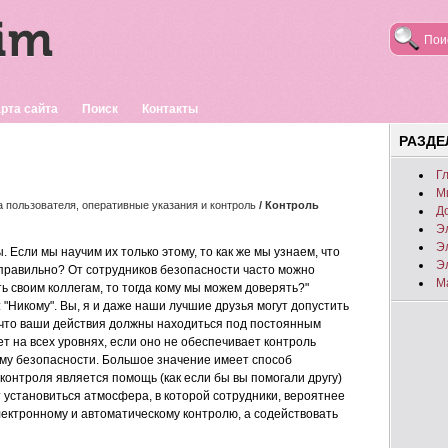
рта сайта
Поиск
Контакты
РАЗД
Г
М
а пользователя, оперативные указания и контроль
/ Контроль
Д
Э
Э
 Если мы научим их только этому, то как же мы узнаем, что
Э
равильно? От сотрудников безопасности часто можно
М
ь своим коллегам, то тогда кому мы можем доверять?"
: "Никому". Вы, я и даже наши лучшие друзья могут допустить
м, что ваши действия должны находиться под постоянным
т на всех уровнях, если оно не обеспечивает контроль
тему безопасности. Большое значение имеет способ
контроля является помощь (как если бы вы помогали другу)
т установиться атмосфера, в которой сотрудники, вероятнее
электронному и автоматическому контролю, а содействовать