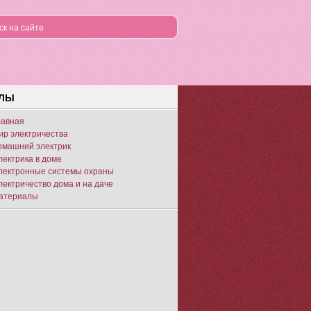
ЕЛЫ
лавная
ир электричества
омашний электрик
лектрика в доме
лектронные системы охраны
лектричество дома и на даче
атериалы