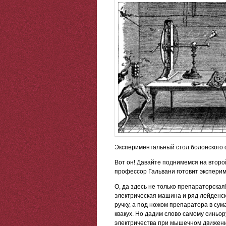
Экспериментальный стол болонского 
Вот он! Давайте поднимемся на второ
профессор Гальвани готовит экспери
О, да здесь не только препараторская
электрическая машина и ряд лейденски
ручку, а под ножом препаратора в с
квакух. Но дадим слово самому синьор
электричества при мышечном движении