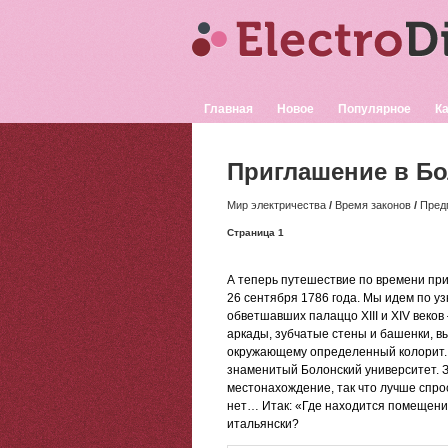
Главная
Новое
Популярное
Ка
Приглашение в Б
Мир электричества
/
Время законов
/
Пред
Страница 1
А теперь путешествие по времени при
26 сентября 1786 года. Мы идем по уз
обветшавших палаццо XIII и XIV веков
аркады, зубчатые стены и башенки, в
окружающему определенный колорит. 
знаменитый Болонский университет. За
местонахождение, так что лучше спрос
нет… Итак: «Где находится помещение
итальянски?