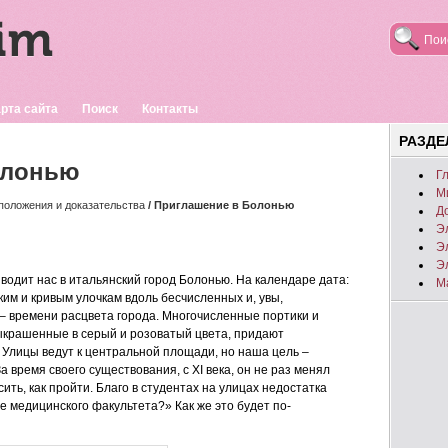
рта сайта
Поиск
Контакты
РАЗД
олонью
Г
М
положения и доказательства
/ Приглашение в Болонью
Д
Э
Э
Э
водит нас в итальянский город Болонью. На календаре дата:
М
ким и кривым улочкам вдоль бесчисленных и, увы,
 – времени расцвета города. Многочисленные портики и
ыкрашенные в серый и розоватый цвета, придают
Улицы ведут к центральной площади, но наша цель –
 время своего существования, с XI века, он не раз менял
ить, как пройти. Благо в студентах на улицах недостатка
 медицинского факультета?» Как же это будет по-