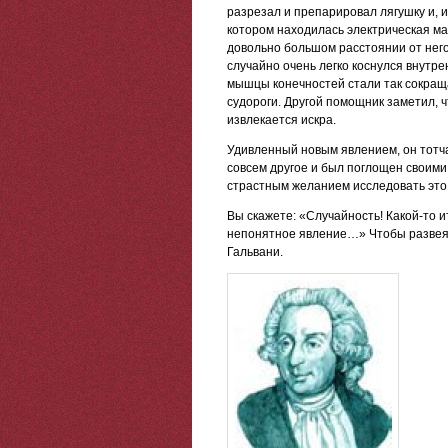
разрезал и препарировал лягушку и, и
котором находилась электрическая м
довольно большом расстоянии от него
случайно очень легко коснулся внутр
мышцы конечностей стали так сокраща
судороги. Другой помощник заметил, ч
извлекается искра.
Удивленный новым явлением, он тотча
совсем другое и был поглощен своими
страстным желанием исследовать это я
Вы скажете: «Случайность! Какой-то 
непонятное явление…» Чтобы развеят
Гальвани.