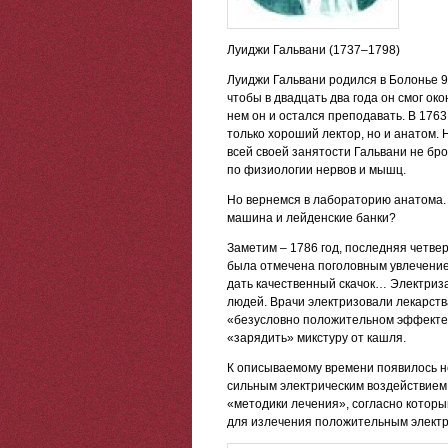
Луиджи Гальвани (1737–1798)
Луиджи Гальвани родился в Болонье 9
чтобы в двадцать два года он смог ок
нем он и остался преподавать. В 176
только хороший лектор, но и анатом. 
всей своей занятости Гальвани не бро
по физиологии нервов и мышц.
Но вернемся в лабораторию анатома. 
машина и лейденские банки?
Заметим – 1786 год, последняя четверт
была отмечена поголовным увлечение
дать качественный скачок… Электриза
людей. Врачи электризовали лекарства
«безусловно положительном эффекте».
«зарядить» микстуру от кашля.
К описываемому времени появилось н
сильным электрическим воздействием 
«методики лечения», согласно котор
для излечения положительным электр