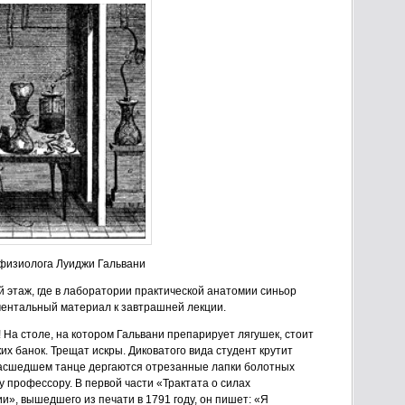
физиолога Луиджи Гальвани
й этаж, где в лаборатории практической анатомии синьор
ментальный материал к завтрашней лекции.
! На столе, на котором Гальвани препарирует лягушек, стоит
х банок. Трещат искры. Диковатого вида студент крутит
умасшедшем танце дергаются отрезанные лапки болотных
у профессору. В первой части «Трактата о силах
», вышедшего из печати в 1791 году, он пишет: «Я