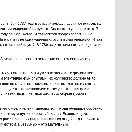
 сентября 1737 года в семье, имеющей достаточно средств,
ончить медицинский факультет Болонского университета. В
3 году синьор Гальвани становится профессором. Он не
На его счету не одна удачная хирургическая операция. И при
сает занятий наукой. В 1780 году он начинает исследования
Зачем на препараторском столе стоят электрическая
ь XVIII столетия! Как я уже рассказывал, середина века
м электрическими опытами. Их количество должно было
цией пытались не только выводить цыплят, но и лечить
, пациентов и, независимо от результатов, писали о
 Кстати, ведь и лейденскую банку открыли, желая
емало «целителей», уверявших, что они обладают особенно
и потому могут излечивать больных. Возникли даже
ым расслабленных (парализованных) людей надо заряжать
ичеством, а безумных – отрицательным.