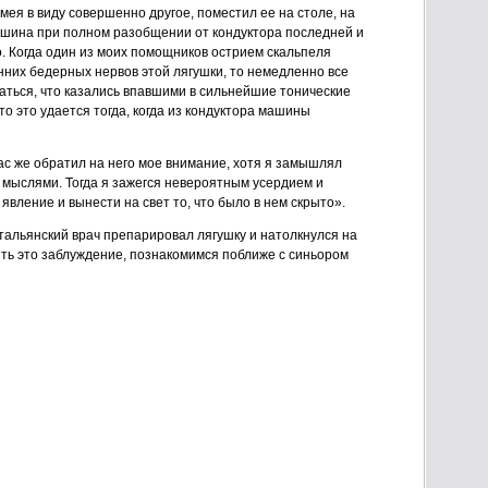
мея в виду совершенно другое, поместил ее на столе, на
ашина при полном разобщении от кондуктора последней и
. Когда один из моих помощников острием скальпеля
енних бедерных нервов этой лягушки, то немедленно все
ться, что казались впавшими в сильнейшие тонические
то это удается тогда, когда из кондуктора машины
с же обратил на него мое внимание, хотя я замышлял
 мыслями. Тогда я зажегся невероятным усердием и
вление и вынести на свет то, что было в нем скрыто».
итальянский врач препарировал лягушку и натолкнулся на
ь это заблуждение, познакомимся поближе с синьором