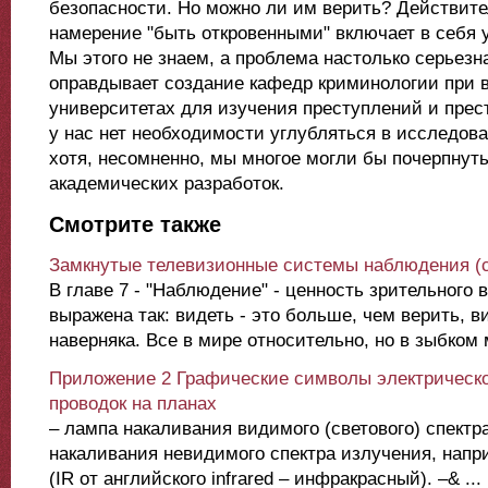
безопасности. Но можно ли им верить? Действите
намерение "быть откровенными" включает в себя
Мы этого не знаем, а проблема настолько серьезна
оправдывает создание кафедр криминологии при
университетах для изучения преступлений и прес
у нас нет необходимости углубляться в исследов
хотя, несомненно, мы многое могли бы почерпнуть
академических разработок.
Смотрите также
Замкнутые телевизионные системы наблюдения (c
В главе 7 - "Наблюдение" - ценность зрительного
выражена так: видеть - это больше, чем верить, ви
наверняка. Все в мире относительно, но в зыбком м
Приложение 2 Графические символы электрическо
проводок на планах
– лампа накаливания видимого (светового) спектр
накаливания невидимого спектра излучения, напр
(IR от английского infrared – инфракрасный). –& ...