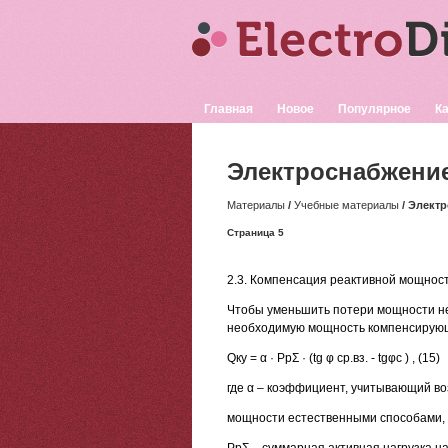
Главная
Новое
Популярное
Ка
Электроснабжение
Материалы
/
Учебные материалы
/ Элект
Страница 5
2.3. Компенсация реактивной мощност
Чтобы уменьшить потери мощности не
необходимую мощность компенсирующ
Qку = α · PрΣ · (tg φ ср.вз. - tgφс ) , (15)
где α – коэффициент, учитывающий в
мощности естественными способами, п