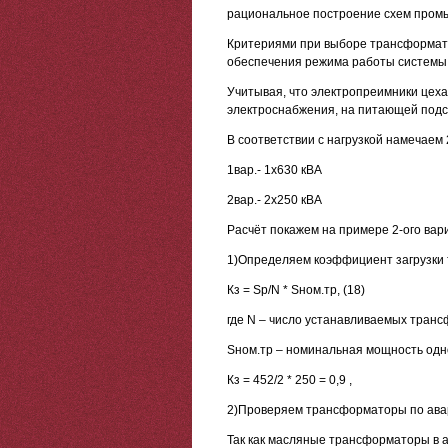
рациональное построение схем пром
Критериями при выборе трансформат
обеспечения режима работы системы 
Учитывая, что электропреимники цеха
электроснабжения, на питающей подс
В соответствии с нагрузкой намечае
1вар.- 1х630 кВА
2вар.- 2х250 кВА
Расчёт покажем на примере 2-ого вар
1)Определяем коэффициент загрузки
Кз = Sр/N * Sном.тр, (18)
где N – число устанавливаемых тран
Sном.тр – номинальная мощность од
Кз = 452/2 * 250 = 0,9 ,
2)Проверяем трансформаторы по ава
Так как масляные трансформаторы в а