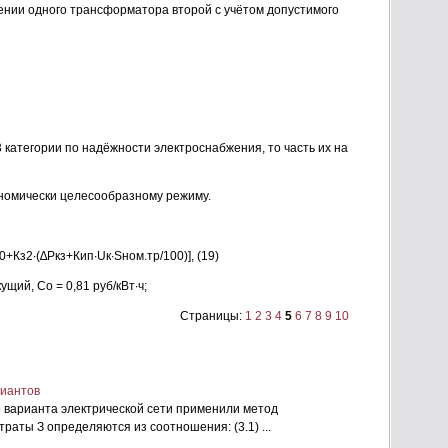
ючении одного трансформатора второй с учётом допустимого
 3 категории по надёжности электроснабжения, то часть их на
номически целесообразному режиму.
0+Кз2∙(∆Ркз+Кип∙Uк∙Sном.тр/100)], (19)
ущий, Со = 0,81 руб/кВт∙ч;
Страницы:
1
2
3
4
5
6
7
8
9
10
риантов
 варианта электрической сети применили метод
раты З определяются из соотношения: (3.1) ...