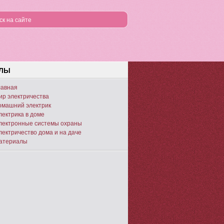
ЕЛЫ
лавная
ир электричества
омашний электрик
лектрика в доме
лектронные системы охраны
лектричество дома и на даче
атериалы