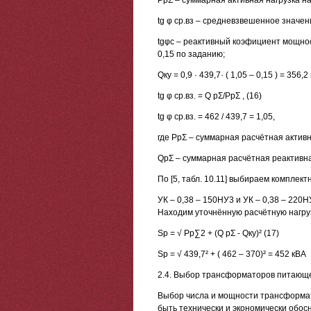
PрΣ – суммарная активная нагрузка н
tg φ ср.вз – средневзвешенное значе
tgφс – реактивный коэфициент мощнос
0,15 по заданию;
Qку = 0,9 · 439,7· ( 1,05 – 0,15 ) = 356,
tg φ ср.вз. = Q рΣ/PрΣ , (16)
tg φ ср.вз. = 462 / 439,7 = 1,05,
где РрΣ – суммарная расчётная активн
QрΣ – суммарная расчётная реактивна
По [5, табл. 10.11] выбираем компле
УК – 0,38 – 150НУ3 и УК – 0,38 – 22
Находим уточнённую расчётную нагруз
Sр = √ Рр∑2 + (Q рΣ - Qку)² (17)
Sр = √ 439,7² + ( 462 – 370)² = 452 кВА
2.4. Выбор трансформаторов питающ
Выбор числа и мощности трансформа
быть технически и экономически обос