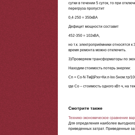
сутки в течении 5 суток, то при откл
перегруза пропустит
0,4·250 = 350кВА
Дефицит мощности составит
452-350 = 102кВА,
но т.к. электроприёмники относятся к
время ремонта можно отключить.
3)Проверяем трансформаторы по эко
Находим стоимость потерь энергии:
Сn = Со∙N∙Tм[∆Рхх+Ки.п∙Iхх∙Sном.тр/10
где Со – стоимость одного кВт·ч, на тек
Смотрите также
Технико-экономическое сравнение ва
Для определения наиболее выгодного
приведенных затрат. Приведенные зат