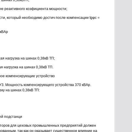
а шинах 0,38кВТП;
ние реактивного коэфициента мощности;
ти, который необходимо достич после компенсации tgφс =
2 кВАр
ая нагрузка на шинах 0,38кВ ТП;
я нагрузка на шинах 0,38кВ ТП.
ктное компенсирующие устройство
0НУ3. Мощность компенсирующего устройства 370 кВАр.
ку на шинах 0,38кВ ТП:
ей подстанци
торов для цеховых промышленных предприятий должен
нованным, так как он оказывает существенное влияние на