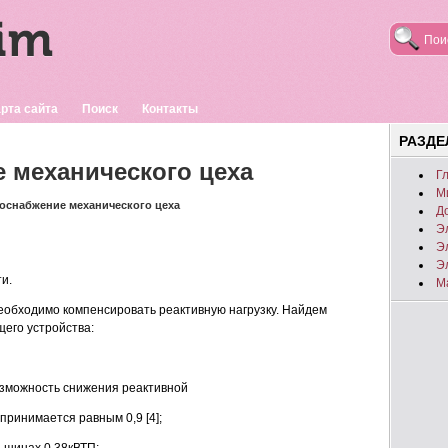
рта сайта
Поиск
Контакты
РАЗД
 механического цеха
Г
М
роснабжение механического цеха
Д
Э
Э
Э
и.
М
обходимо компенсировать реактивную нагрузку. Найдем
его устройства:
озможность снижения реактивной
ринимается равным 0,9 [4];