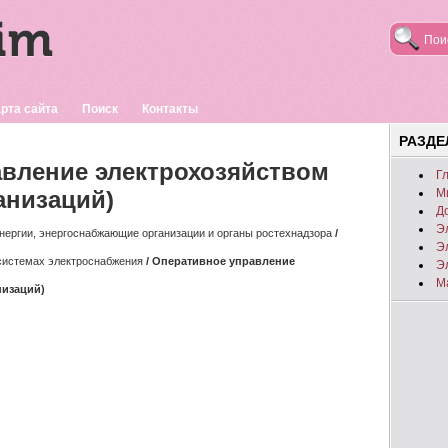
рта сайта
Поиск
Контакты
РАЗД
вление электрохозяйством
Г
анизаций)
М
Д
Э
нергии, энергоснабжающие организации и органы ростехнадзора
/
Э
системах электроснабжения
/ Оперативное управление
Э
М
низаций)