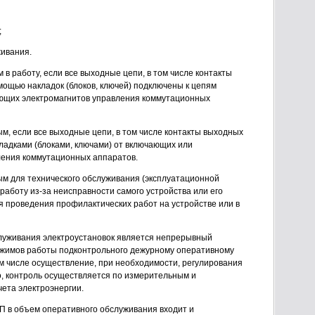
;
живания.
в работу, если все выходные цепи, в том числе контакты
омощью накладок (блоков, ключей) подключены к цепям
ющих электромагнитов управления коммутационных
м, если все выходные цепи, в том числе контакты выходных
кладками (блоками, ключами) от включающих или
ления коммутационных аппаратов.
ым для технического обслуживания (эксплуатационной
в работу из-за неисправности самого устройства или его
ля проведения профилактических работ на устройстве или в
луживания электроустановок является непрерывный
режимов работы подконтрольного дежурному оперативному
м числе осуществление, при необходимости, регулирования
о, контроль осуществляется по измерительным и
ета электроэнергии.
П в объем оперативного обслуживания входит и