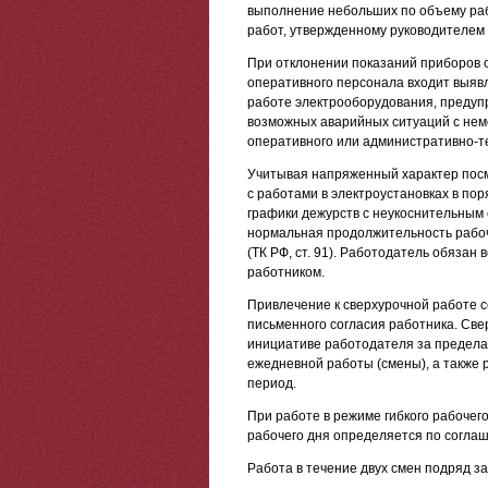
выполнение небольших по объему раб
работ, утвержденному руководителем 
При отклонении показаний приборов 
оперативного персонала входит выявл
работе электрооборудования, предуп
возможных аварийных ситуаций с не
оперативного или административно-т
Учитывая напряженный характер посм
с работами в электроустановках в по
графики дежурств с неукоснительным
нормальная продолжительность рабоч
(ТК РФ, ст. 91). Работодатель обязан
работником.
Привлечение к сверхурочной работе с
письменного согласия работника. Све
инициативе работодателя за предела
ежедневной работы (смены), а также 
период.
При работе в режиме гибкого рабочег
рабочего дня определяется по соглаше
Работа в течение двух смен подряд за