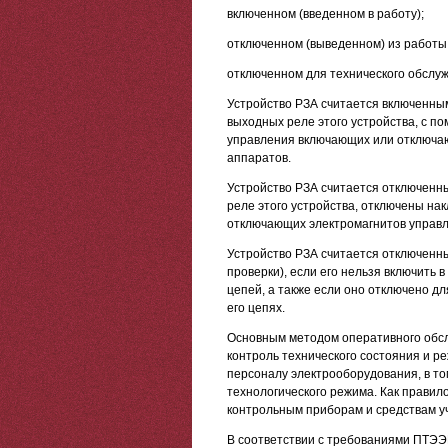
включенном (введенном в работу);
отключенном (выведенном) из работы
отключенном для технического обслу
Устройство РЗА считается включенным 
выходных реле этого устройства, с п
управления включающих или отключа
аппаратов.
Устройство РЗА считается отключенны
реле этого устройства, отключены на
отключающих электромагнитов управ
Устройство РЗА считается отключенн
проверки), если его нельзя включить 
цепей, а также если оно отключено д
его цепях.
Основным методом оперативного обс
контроль технического состояния и 
персоналу электрооборудования, в то
технологического режима. Как правил
контрольным приборам и средствам уч
В соответствии с требованиями ПТЭЭ