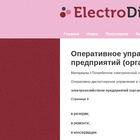
Главная
Новое
Популярное
Ка
Оперативное упра
предприятий (орг
Материалы
/
Потребители электрической э
Оперативно-диспетчерское управление в 
электрохозяйством предприятий (орга
Страница 3
в резерве;
в ремонте;
в консервации.