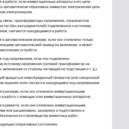
 в работе, если коммутационные аппараты в его цепи
ь автоматически образована замкнутая электрическая цепь
ком электроэнергии.
ы связи, трансформаторы напряжения, ограничители
естко (без разъединителей) подключенное к источнику
ием, считаются находящимися в работе.
 в автоматическом резерве, если оно отключено только
еющими автоматический привод на включение, и может
оматических устройств.
я под напряжением, если оно подключено
у источнику напряжения (силовой трансформатор на
, включенная со стороны питающей ее подстанции и т. д.).
щий вращаться невозбужденный генератор (или синхронный
ом гашения поля считается находящимся под напряжением.
 в резерве, если оно отключено коммутационными
о в работу с помощью этих коммутационных аппаратов.
 в ремонте, если оно отключено коммутационными
ми или расшиновано, заземлено и подготовлено в
безопасности к производству ремонтных работ.
ледующих оперативных состояниях: