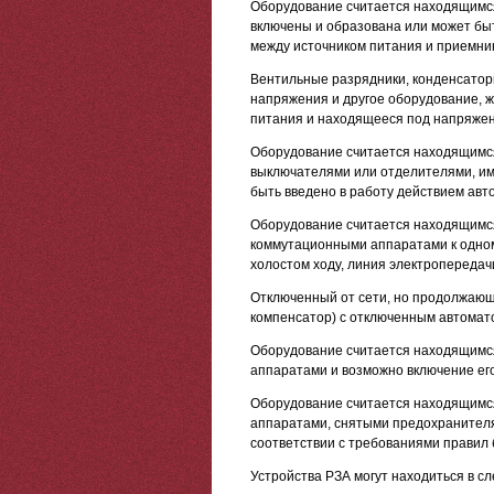
Оборудование считается находящимся
включены и образована или может быт
между источником питания и приемни
Вентильные разрядники, конденсатор
напряжения и другое оборудование, ж
питания и находящееся под напряжен
Оборудование считается находящимся
выключателями или отделителями, им
быть введено в работу действием авт
Оборудование считается находящимс
коммутационными аппаратами к одном
холостом ходу, линия электропередачи
Отключенный от сети, но продолжаю
компенсатор) с отключенным автомат
Оборудование считается находящимся
аппаратами и возможно включение ег
Оборудование считается находящимся
аппаратами, снятыми предохранителя
соответствии с требованиями правил 
Устройства РЗА могут находиться в с