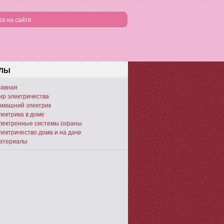
ЕЛЫ
лавная
ир электричества
омашний электрик
лектрика в доме
лектронные системы охраны
лектричество дома и на даче
атериалы