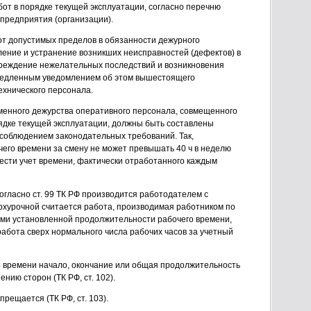
от в порядке текущей эксплуатации, согласно перечню
предприятия (организации).
от допустимых пределов в обязанности дежурного
ение и устранение возникших неисправностей (дефектов) в
реждение нежелательных последствий и возникновения
медленным уведомлением об этом вышестоящего
ехнического персонала.
енного дежурства оперативного персонала, совмещенного
рядке текущей эксплуатации, должны быть составлены
 соблюдением законодательных требований. Так,
его времени за смену не может превышать 40 ч в неделю
 вести учет времени, фактически отработанного каждым
огласно ст. 99 ТК РФ производится работодателем с
рхурочной считается работа, производимая работником по
ми установленной продолжительности рабочего времени,
работа сверх нормального числа рабочих часов за учетный
о времени начало, окончание или общая продолжительность
нию сторон (ТК РФ, ст. 102).
прещается (ТК РФ, ст. 103).